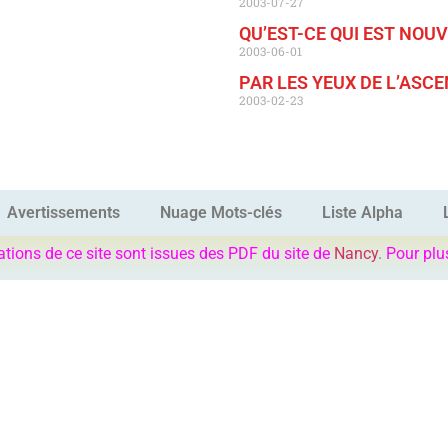
2003-07-27
QU’EST-CE QUI EST NOUV
2003-06-01
PAR LES YEUX DE L’ASCEN
2003-02-23
Avertissements
Nuage Mots-clés
Liste Alpha
ations de ce site sont issues des PDF du site de
Nancy
.
Pour plu