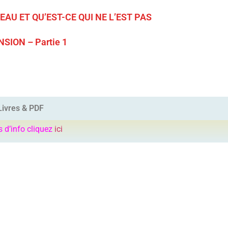
EAU ET QU’EST-CE QUI NE L’EST PAS
SION – Partie 1
Livres & PDF
s d’info cliquez
ici