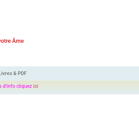
 votre Âme
Livres & PDF
s d’info cliquez
ici