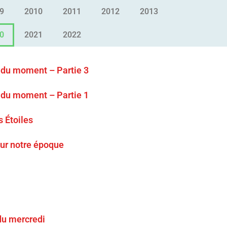
9
2010
2011
2012
2013
0
2021
2022
 du moment – Partie 3
 du moment – Partie 1
 Étoiles
our notre époque
du mercredi