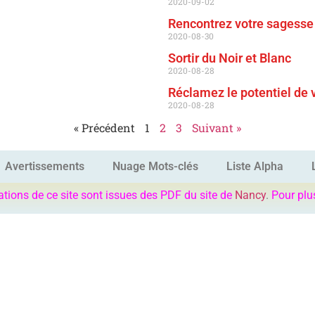
2020-09-02
Rencontrez votre sagesse
2020-08-30
Sortir du Noir et Blanc
2020-08-28
Réclamez le potentiel de
2020-08-28
« Précédent
1
2
3
Suivant »
Avertissements
Nuage Mots-clés
Liste Alpha
ations de ce site sont issues des PDF du site de
Nancy
.
Pour plu