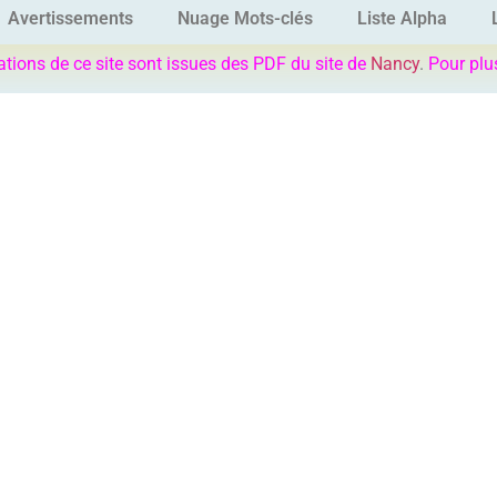
Avertissements
Nuage Mots-clés
Liste Alpha
ations de ce site sont issues des PDF du site de
Nancy
.
Pour plu