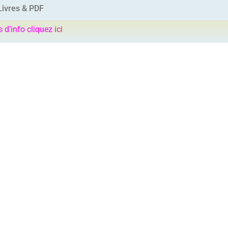
Livres & PDF
s d’info cliquez
ici