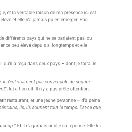
, et la véritable raison de ma présence ici est
élevé et elle n’a jamais pu en émerger. Pas
e différents pays qui ne se parlaient pas, ou
ience peu élevé depuis si longtemps et elle
 qu’il a reçu dans deux pays – dont je tairai le
e, il n’est vraiment pas convenable de sourire
ent
”, lui a-t-on dit. Il n’y a pas prêté attention.
petit restaurant, et une jeune personne – d’à peine
ricains, ils, ils sourient tout le temps. Est-ce que,
aucoup.
” Et il n’a jamais oublié sa réponse. Elle lui