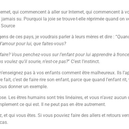
ternet, qui commencent à aller sur Internet, qui commencent à vo
 jamais su. Pourquoi la joie se trouve-t-elle réprimée quand on ve
a Source
gens de ces pays, je voudrais parler à leurs mères et dire : “
Quand
d’amour pour lui, que faites-vous?
faire? Vous penchez-vous sur l’enfant pour lui apprendre à froncer
us voulez qu’il sourie, n’est-ce pas?
” C’est l’instinct.
n’enseignez pas à vos enfants comment être malheureux. Ils l’ap
fait, c’est de faire rire son enfant, parce que quand l’enfant rit,
x vous donner un exemple.
se. Les êtres humains sont très linéaires, et vous n’avez aucun ca
plement ce qui est. Il ne peut pas en être autrement.
et qui vous êtes. Si vous pouviez faire des allers et retours vers
 cas.