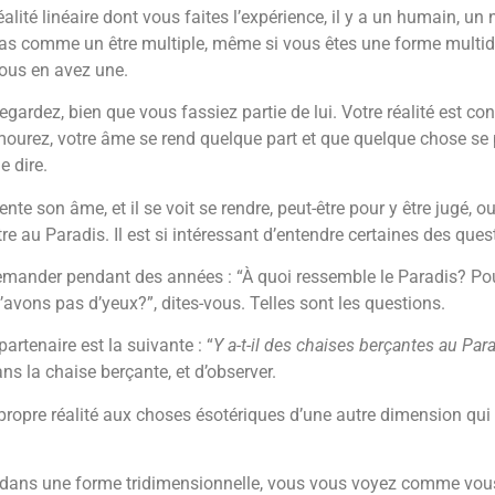
éalité linéaire dont vous faites l’expérience, il y a un humain, u
 pas comme un être multiple, même si vous êtes une forme multi
ous en avez une.
rdez, bien que vous fassiez partie de lui. Votre réalité est cons
 mourez, votre âme se rend quelque part et que quelque chose se 
e dire.
te son âme, et il se voit se rendre, peut-être pour y être jugé, o
être au Paradis. Il est si intéressant d’entendre certaines des qu
 demander pendant des années : “À quoi ressemble le Paradis? 
ons pas d’yeux?”, dites-vous. Telles sont les questions.
rtenaire est la suivante : “
Y a-t-il des chaises berçantes au Par
ans la chaise berçante, et d’observer.
 propre réalité aux choses ésotériques d’une autre dimension qu
dans une forme tridimensionnelle, vous vous voyez comme vou