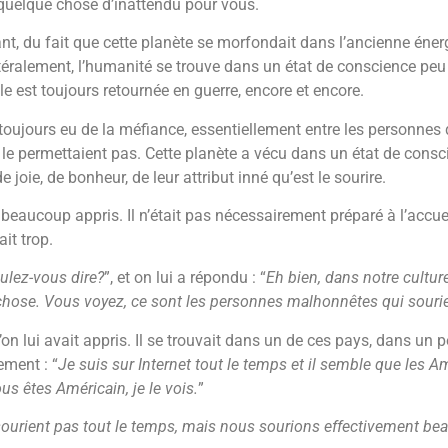
quelque chose d’inattendu pour vous.
, du fait que cette planète se morfondait dans l’ancienne énergie
ttéralement, l’humanité se trouve dans un état de conscience peu 
e est toujours retournée en guerre, encore et encore.
toujours eu de la méfiance, essentiellement entre les personnes d
e le permettaient pas. Cette planète a vécu dans un état de consc
ie, de bonheur, de leur attribut inné qu’est le sourire.
beaucoup appris. Il n’était pas nécessairement préparé à l’accueil
it trop.
ulez-vous dire?
”, et on lui a répondu : “
Eh bien, dans notre cultur
chose. Vous voyez, ce sont les personnes malhonnêtes qui souri
’on lui avait appris. Il se trouvait dans un de ces pays, dans un 
ement : “
Je suis sur Internet tout le temps et il semble que les Amé
us êtes Américain, je le vois.
”
 sourient pas tout le temps, mais nous sourions effectivement be