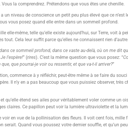
. Vous la comprendrez. Prétendons que vous êtes une chenille.
le a un niveau de conscience un petit peu plus élevé que ce n’est
vous vous posez quand elle entre dans un sommeil profond.
le elle-même, telle qu’elle existe aujourd’hui, sur Terre, voit à p
ès tout. Cela leur suffit parce qu’elles ne connaissent rien d’autre.
r dans ce sommeil profond, dans ce vaste au-delà, où on me dit 
 Je l’espère!
” (
rires
). C’est la même question que vous posez: “
Co
e, que pourrai-je voir ou ressentir, et que va-t-il arriver?
”
stion, commence à y réfléchir, peut-être même à se faire du souci 
opère. Il n’y en a pas beaucoup que vous puissiez observer, très 
t qu’elle étend ses ailes pour véritablement voler comme un oise
s claires. Ce papillon peut voir la lumière ultraviolette et la lum
 voir en vue de la pollinisation des fleurs. Il voit cent fois, mill
n serait. Quand vous poussez votre dernier souffle, et qu’un peu 