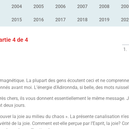
2004
2005
2006
2007
2008
200
2015
2016
2017
2018
2019
202
artie 4 de 4
ice magnétique. La plupart des gens écoutent ceci et ne compren
nnés avant moi. L’énergie d’Adironnda, si belle, des mots ruissel
rès chers, ils vous donnent essentiellement le même message. 
t deux jours.
rouver la joie au milieu du chaos ». La présente canalisation n’es
 vérité de la joie. Comment est-elle perçue par l’Esprit, la joie? 