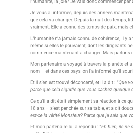
l’humanité, la joie? Je vais donc commencer par 
Je vous ai informés, depuis des années maintenant
que cela va changer. Depuis la nuit des temps, li
vraiment. Elle a connu des temps de paix, mais ell
L’humanité n’a jamais connu de cohérence, il y a 
même si elles le pouvaient, dont les dirigeants n
commence maintenant à changer. Mais parlons de jo
Mon partenaire a voyagé à travers la planète et a 
nom – et dans ces pays, on l’a informé qu’il souria
Et il s’en est trouvé déconcerté, et il a dit : “
Que vo
parce que cela signifie que vous cachez quelque 
Ce qu’il a dit était simplement sa réaction à ce qu
18 ans – s’est penchée sur sa table, et a dit douc
est-ce la vérité Monsieur? Parce que je sais que vo
Et mon partenaire lui a répondu : “
Eh bien, ils ne