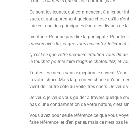
a dit : “
J’aimerais que ce soit comme ça ici.
”
Ce sont les jeunes, qui commencent à aller sur In
vues, et qui apprennent quelque chose qu’ils n’ont
joie est une des principales énergies divines de l
créatrice. Pour ne pas dire la principale. Pour les 
maison avec lui, et que vous ressentez tellement 
Qu’est-ce que votre première intuition vous dit de 
le touchez pour le faire réagir, le chatouillez, et vo
Toutes les mères sans exception le savent. Vous 
là votre choix. Mais la première chose qu’une mère 
vient de l’autre côté du voile, très chers. Je veu
Je veux, je veux vous guider à travers quelque cho
pas d’une condamnation de votre nature, c’est sim
Vous avez pour seule référence ce que vous voyez, 
faire référence, et d’en parler, mais ce n’est pas le