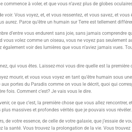
e commence à voler, et que vous n’avez plus de globes oculaires
e voir. Vous voyez, et, et vous ressentez, et vous savez, et vo
 aurez. Parce qu’être un humain sur Terre est tellement différent
mbre d’entre vous endurent sans joie, sans jamais comprendre que 
uand vous volez comme un oiseau, vous ne voyez pas seulement au
z également voir des lumières que vous n’aviez jamais vues. To
z, qui vous êtes. Laissez-moi vous dire quelle est la première
yez mourir, et vous vous voyez en tant qu’être humain sous une f
re aux portes du Paradis comme on vous le décrit, quoi qui corre
ère fois. Comment c’est? Je vais vous le dire.
ir, ce que c’est, la première chose que vous allez rencontrer, et v
es plus massives et profondes vérités que je pouvais vous révéle
ivers, de votre essence, de celle de votre galaxie, que j’essaie 
ez la santé. Vous trouvez la prolongation de la vie. Vous trouvez 