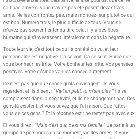
Faisons-le ensemble. Cela arrive, et il se pourrait que ce ne
soit pas arrivé si vous n’aviez pas été positif devant vos
amis. Ne les confrontez pas, mais montrez-leur plutôt ce qui
est bon. Numéro trois, le plus difficile de tous. Vous ne
m’avez pas souvent entendu dire cela. Il y a des êtres
humains qui s’investissent littéralement dans la négativité.
Toute leur vie, c’est tout ce qu’ils ont été ou vu, et leur
personnalité est négative. Ça se voit. Ça se sent. Parce que
votre bonheur les irrite. Votre bonheur les irrite. Vos pensées
positives, votre désir de voir les choses autrement…
Ce n’est pas quelque chose qu’ils envisagent. Ils vous
regardent et ils disent : “
Va-t’en petit, tu m’ennuies.
” Ils se
complaisent dans la négativité, et ils ne changeront pas. Ces
gens-là existent, et vous savez que j’ai raison. Que faites-
vous de ces gens ? Et la réponse est : ne restez pas avec eux.
Et vous direz : “
Mais c’est dur, c’est ma famille.
” Je parle à un
groupe de personnes en ce moment, vieilles âmes, et vous