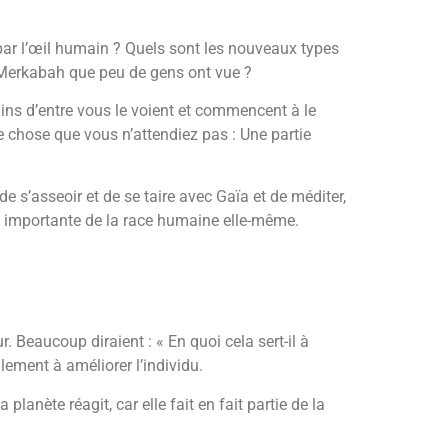
 par l’œil humain ? Quels sont les nouveaux types
la Merkabah que peu de gens ont vue ?
ins d’entre vous le voient et commencent à le
ue chose que vous n’attendiez pas : Une partie
e s’asseoir et de se taire avec Gaïa et de méditer,
ive importante de la race humaine elle-même.
. Beaucoup diraient : « En quoi cela sert-il à
ement à améliorer l’individu.
lanète réagit, car elle fait en fait partie de la