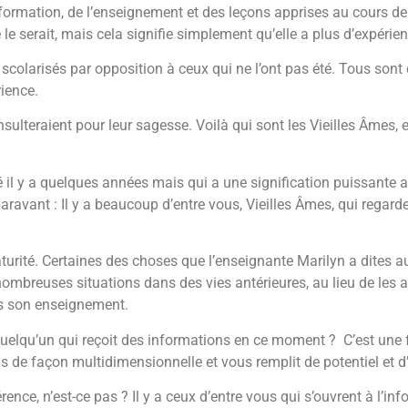
a formation, de l’enseignement et des leçons apprises au cours de
 serait, mais cela signifie simplement qu’elle a plus d’expérien
scolarisés par opposition à ceux qui ne l’ont pas été. Tous sont
érience.
lteraient pour leur sagesse. Voilà qui sont les Vieilles Âmes, et 
l y a quelques années mais qui a une signification puissante a
ravant : Il y a beaucoup d’entre vous, Vieilles Âmes, qui regard
e maturité. Certaines des choses que l’enseignante Marilyn a dites
ombreuses situations dans des vies antérieures, au lieu de les a
ns son enseignement.
elqu’un qui reçoit des informations en ce moment ? C’est une faç
 de façon multidimensionnelle et vous remplit de potentiel et d
érence, n’est-ce pas ? Il y a ceux d’entre vous qui s’ouvrent à 