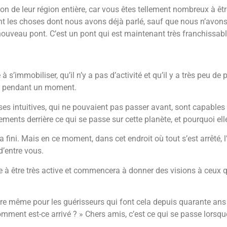
ion de leur région entière, car vous êtes tellement nombreux à être
 sont les choses dont nous avons déjà parlé, sauf que nous n’av
 nouveau pont. C’est un pont qui est maintenant très franchissable
s’immobiliser, qu’il n’y a pas d’activité et qu’il y a très peu de
més pendant un moment.
es intuitives, qui ne pouvaient pas passer avant, sont capables
ments derrière ce qui se passe sur cette planète, et pourquoi ell
a fini. Mais en ce moment, dans cet endroit où tout s’est arrêté, 
d’entre vous.
à être très active et commencera à donner des visions à ceux qui
même pour les guérisseurs qui font cela depuis quarante ans e
 Comment est-ce arrivé ? » Chers amis, c’est ce qui se passe lors