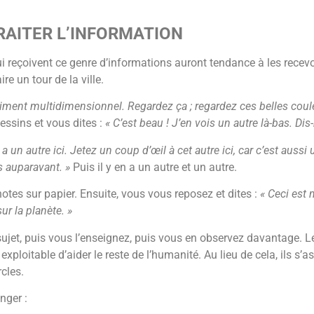
RAITER L’INFORMATION
qui reçoivent ce genre d’informations auront tendance à les rec
re un tour de la ville.
iment multidimensionnel. Regardez ça ; regardez ces belles coule
dessins et vous dites :
« C’est beau ! J’en vois un autre là-bas. Dis
en a un autre ici. Jetez un coup d’œil à cet autre ici, car c’est a
s auparavant. »
Puis il y en a un autre et un autre.
tes sur papier. Ensuite, vous vous reposez et dites :
« Ceci est 
sur la planète. »
sujet, puis vous l’enseignez, puis vous en observez davantage. 
ploitable d’aider le reste de l’humanité. Au lieu de cela, ils s’
rcles.
nger :