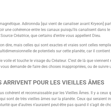
e magnétique. Adironnda [qui vient de canaliser avant Kryeon] par
oir une cohérence entre les canaux puisqu’ils canalisent dans 
Source Créatrice, que certains d’entre vous appellent Dieu.
-on dire, mais celles qui sont exactes et vraies sont celles rempl
tidimensionnelle de potentiels sur cette planète, car il contient
 voile et touche le visage du Créateur. C’est de là que viennent 
i vous demande de faire des choses inappropriées, ou de suivre u
 ARRIVENT POUR LES VIEILLES ÂMES
cohérent et reconnaissable par les Vieilles Âmes. Il y a ceux qu
qui sont de très vieilles âmes sur la planète. Ceux qui seraient i
rité que d’autres n’auraient peut-être pas quand il s’agit de cho