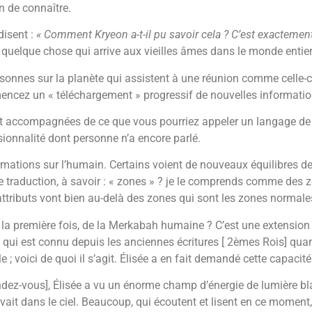
n de connaître.
disent :
« Comment Kryeon a-t-il pu savoir cela ? C’est exactemen
t quelque chose qui arrive aux vieilles âmes dans le monde entier
ersonnes sur la planète qui assistent à une réunion comme celle
ncez un « téléchargement » progressif de nouvelles information
t accompagnées de ce que vous pourriez appeler un langage de 
sionnalité dont personne n’a encore parlé.
mations sur l’humain. Certains voient de nouveaux équilibres d
e traduction, à savoir : « zones » ? je le comprends comme des z
attributs vont bien au-delà des zones qui sont les zones normale
our la première fois, de la Merkabah humaine ? C’est une extensio
i est connu depuis les anciennes écritures [ 2èmes Rois] quand Él
ble ; voici de quoi il s’agit. Élisée a en fait demandé cette capacit
dez-vous], Élisée a vu un énorme champ d’énergie de lumière bla
élevait dans le ciel. Beaucoup, qui écoutent et lisent en ce mome