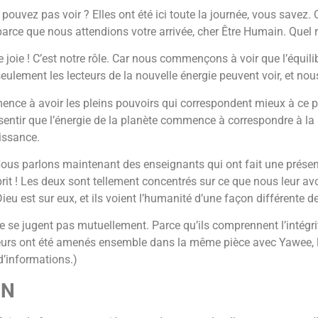
ouvez pas voir ? Elles ont été ici toute la journée, vous savez. Qu
t parce que nous attendions votre arrivée, cher Être Humain. Que
 joie ! C’est notre rôle. Car nous commençons à voir que l’équili
lement les lecteurs de la nouvelle énergie peuvent voir, et nous
e à avoir les pleins pouvoirs qui correspondent mieux à ce pour
entir que l’énergie de la planète commence à correspondre à la 
naissance.
 Nous parlons maintenant des enseignants qui ont fait une présent
it ! Les deux sont tellement concentrés sur ce que nous leur av
est sur eux, et ils voient l’humanité d’une façon différente de la
e se jugent pas mutuellement. Parce qu’ils comprennent l’intégrité
seurs ont été amenés ensemble dans la même pièce avec Yawee, le
d’informations.)
DN