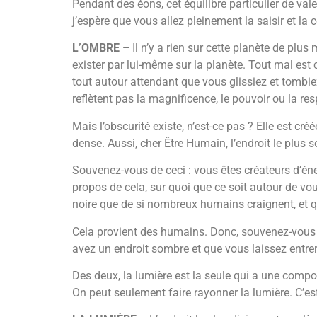
Pendant des éons, cet équilibre particulier de val
j’espère que vous allez pleinement la saisir et 
L’OMBRE –
Il n’y a rien sur cette planète de plu
exister par lui-même sur la planète. Tout mal est 
tout autour attendant que vous glissiez et tombie
reflètent pas la magnificence, le pouvoir ou la r
Mais l’obscurité existe, n’est-ce pas ? Elle est c
dense. Aussi, cher Être Humain, l’endroit le plus 
Souvenez-vous de ceci : vous êtes créateurs d’éner
propos de cela, sur quoi que ce soit autour de vo
noire que de si nombreux humains craignent, et qu
Cela provient des humains. Donc, souvenez-vous c
avez un endroit sombre et que vous laissez entrer 
Des deux, la lumière est la seule qui a une compo
On peut seulement faire rayonner la lumière. C’est