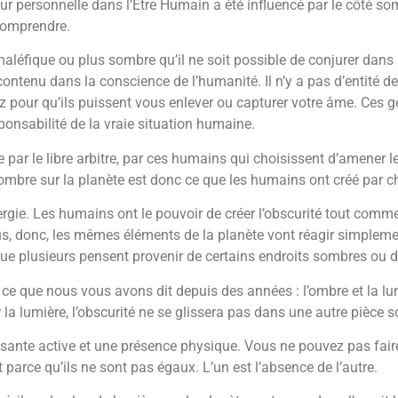
eur personnelle dans l’Être Humain a été influencé par le côté som
la comprendre.
s maléfique ou plus sombre qu’il ne soit possible de conjurer dans
contenu dans la conscience de l’humanité. Il n’y a pas d’entité d
z pour qu’ils puissent vous enlever ou capturer votre âme. Ces ge
esponsabilité de la vraie situation humaine.
réée par le libre arbitre, par ces humains qui choisissent d’amene
sombre sur la planète est donc ce que les humains ont créé par c
gie. Les humains ont le pouvoir de créer l’obscurité tout comme i
us, donc, les mêmes éléments de la planète vont réagir simplemen
e plusieurs pensent provenir de certains endroits sombres ou de 
e que nous vous avons dit depuis des années : l’ombre et la lu
la lumière, l’obscurité ne se glissera pas dans une autre pièce so
sante active et une présence physique. Vous ne pouvez pas faire «
 parce qu’ils ne sont pas égaux. L’un est l’absence de l’autre.