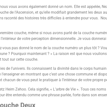
nous vous avons également donné un nom. Elle est appelée, Neza
 couche de l’Ascension, et qu’elle modifiait grandement les de
ns raconté des histoires très difficiles à entendre pour vous. N
remière couche, même si nous avons parlé de la couche numéro 
l’intérieur de votre perception dimensionnelle. Je vous donner
ez-vous pas donné le nom de la couche numéro un plus tôt ? V
mmune ? Pourquoi maintenant ? » La raison est que nous voulion
 tout sur cette couche.
ies de l’univers. Ils connaissent la divinité dans le corps humai
de l’enseigner en montrant que c’est une chose commune et disponi
chacun de vous peut le pratiquer à l’intérieur de votre propre po
tz Heim Zehoo. Cela signifie, « L’arbre de Vie ». Tous ces noms
ur être entendu comme une phrase parlée, forte dans son ensemb
 Couche Deux