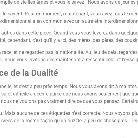
plie de vieilles âmes et vous le savez ! Nous avons de jeunes p
 le savent. Pour un moment, maintenant, vous avez tous le même
interdimensionnel a en commun avec un autre être interdimensionn
 autres dans cette pièce. Quand vous vous lèverez dans quelques 
té, cependant, c’est qu’il y a ici, des mères, des pères, des cous
 race, et ne regardez pas la nationalité. Au lieu de cela, regard
si, nous vous invitons dès maintenant à ressentir cela, et l’e
e de la Dualité
nnelle, et c’est à peu près temps. Nous vous avons dit à maintes 
n sujet difficile à décrire parce que nous avons seulement quelqu
si nous ne voulons pas vraiment dire ce que vous pensez. Certains
. Mais aucune de ces étiquettes n’est correcte. Nous voyons pl
ts créés de la même façon qu’un puzzle, à peu de chose près… Un 