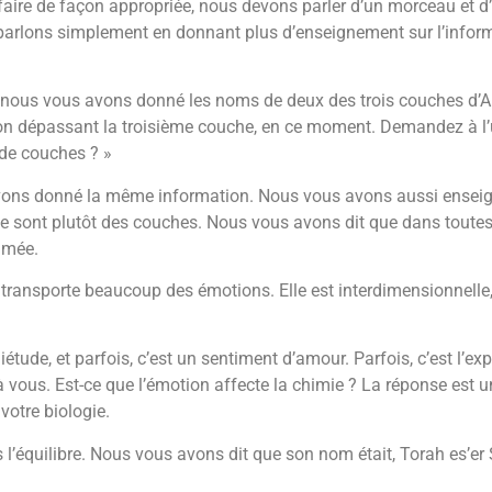
 faire de façon appropriée, nous devons parler d’un morceau et d’u
, parlons simplement en donnant plus d’enseignement sur l’infor
, nous vous avons donné les noms de deux des trois couches d’AD
ion dépassant la troisième couche, en ce moment. Demandez à l’un
 de couches ? »
 avons donné la même information. Nous vous avons aussi ense
 ce sont plutôt des couches. Nous vous avons dit que dans toutes 
mmée.
transporte beaucoup des émotions. Elle est interdimensionnelle
iétude, et parfois, c’est un sentiment d’amour. Parfois, c’est l’e
us. Est-ce que l’émotion affecte la chimie ? La réponse est un o
votre biologie.
l’équilibre. Nous vous avons dit que son nom était, Torah es’er S