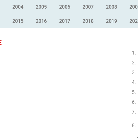
2004
2005
2006
2007
2008
200
2015
2016
2017
2018
2019
202
E