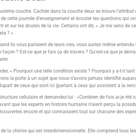
uxième couche. Cachée dans la couche deux se trouve l’attribut 
e cette journée d’enseignement et écouter les questions qui ont
 et sur les doutes de la vie. Certains ont dit, « Je me sens de ce
ela ? »
and ils vous parlaient de leurs vies, vous auriez même entendu l
façon ? Est-ce que je fais ça de travers ? Qu’est-ce que je devrai
aire.
er, « Pourquoi une telle condition existe ? Pourquoi y a-t-il tant
rons la porte à un sujet que nous n’avons jamais identifié aupara
part de ceux qui sont ici (parlant à ceux qui assistent à la renc
tructure cellulaire et demandez-lui : «Combien de fois ai-je été i
vant que les experts en histoire humaine n’aient perçu la possibili
couvertes encore et qui connaissent tout sur chacune des expres
rtie de la chimie qui est interdimensionnelle. Elle comprend tous 