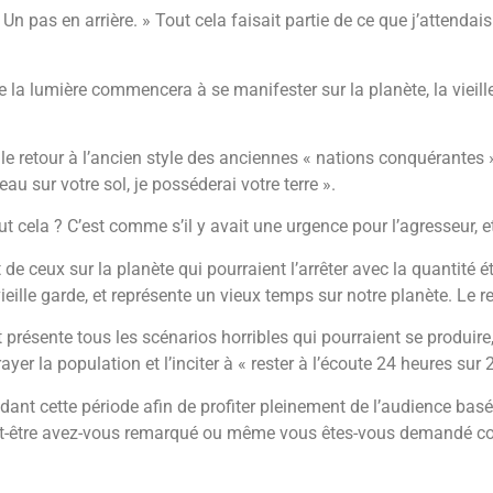
Un pas en arrière. » Tout cela faisait partie de ce que j’attendai
 la lumière commencera à se manifester sur la planète, la vieille
st le retour à l’ancien style des anciennes « nations conquérantes
u sur votre sol, je posséderai votre terre ».
t cela ? C’est comme s’il y avait une urgence pour l’agresseur, et
art de ceux sur la planète qui pourraient l’arrêter avec la quant
 vieille garde, et représente un vieux temps sur notre planète. Le
 présente tous les scénarios horribles qui pourraient se produire,
er la population et l’inciter à « rester à l’écoute 24 heures sur 2
endant cette période afin de profiter pleinement de l’audience basé
eut-être avez-vous remarqué ou même vous êtes-vous demandé com