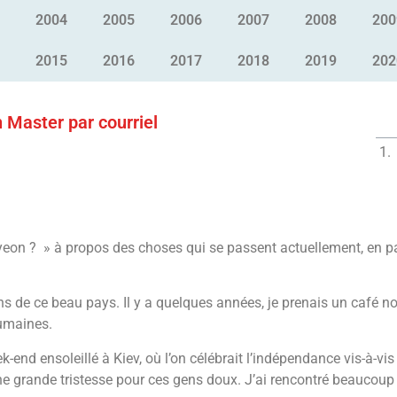
2004
2005
2006
2007
2008
200
2015
2016
2017
2018
2019
202
Master par courriel
on ? » à propos des choses qui se passent actuellement, en par
ns de ce beau pays. Il y a quelques années, je prenais un café no
humaines.
k-end ensoleillé à Kiev, où l’on célébrait l’indépendance vis-à-v
ne grande tristesse pour ces gens doux. J’ai rencontré beaucoup 