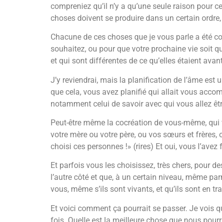
compreniez qu’il n’y a qu’une seule raison pour ce
choses doivent se produire dans un certain ordre, 
Chacune de ces choses que je vous parle a été con
souhaitez, ou pour que votre prochaine vie soit qu
et qui sont différentes de ce qu’elles étaient avant
J’y reviendrai, mais la planification de l’âme est
que cela, vous avez planifié qui allait vous accomp
notamment celui de savoir avec qui vous allez ê
Peut-être même la cocréation de vous-même, qui v
votre mère ou votre père, ou vos sœurs et frères, o
choisi ces personnes !» (rires) Et oui, vous l’avez f
Et parfois vous les choisissez, très chers, pour
l’autre côté et que, à un certain niveau, même par
vous, même s’ils sont vivants, et qu’ils sont en tr
Et voici comment ça pourrait se passer. Je vois q
fois. Quelle est la meilleure chose que nous pour