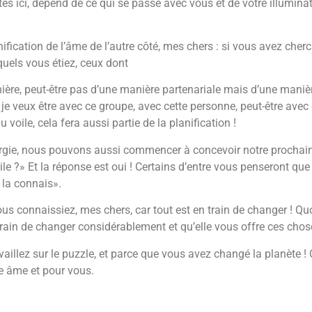
s ici, dépend de ce qui se passe avec vous et de votre illuminat
fication de l’âme de l’autre côté, mes chers : si vous avez cherc
quels vous étiez, ceux dont
ère, peut-être pas d’une manière partenariale mais d’une manière
je veux être avec ce groupe, avec cette personne, peut-être avec c
voile, cela fera aussi partie de la planification !
nergie, nous pouvons aussi commencer à concevoir notre prochai
ile ?» Et la réponse est oui ! Certains d’entre vous penseront que
 la connais».
ous connaissiez, mes chers, car tout est en train de changer ! Quo
rain de changer considérablement et qu’elle vous offre ces chos
aillez sur le puzzle, et parce que vous avez changé la planète ! C
e âme et pour vous.