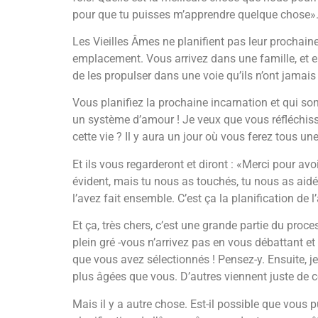
pour que tu puisses m’apprendre quelque chose»
Les Vieilles Âmes ne planifient pas leur prochaine 
emplacement. Vous arrivez dans une famille, et en
de les propulser dans une voie qu’ils n’ont jamai
Vous planifiez la prochaine incarnation et qui son
un système d’amour ! Je veux que vous réfléchissi
cette vie ? Il y aura un jour où vous ferez tous un
Et ils vous regarderont et diront : «Merci pour av
évident, mais tu nous as touchés, tu nous as aidé
l’avez fait ensemble. C’est ça la planification de l’
Et ça, très chers, c’est une grande partie du proce
plein gré -vous n’arrivez pas en vous débattant et
que vous avez sélectionnés ! Pensez-y. Ensuite, 
plus âgées que vous. D’autres viennent juste d
Mais il y a autre chose. Est-il possible que vous 