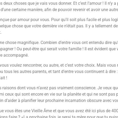
s deux choses que je vais vous donner. Et c’est l’amour ! Il n’y a
d’une certaine manière, afin de pouvoir revenir et avoir une autre
çue par amour pour vous. Pour qu’il soit plus facile et plus log
elque chose que votre dernière vie n’était pas. Il y a tellement 
.
 une chose magnifique. Combien d’entre vous ont entendu dire qu’i
agner ! Ou peut-être qui serait votre famille ! Il est évident que 
tre accompagné.
ous voulez rencontrer, ou autre, et c’est votre choix. Mais vou
u tous les autres parents, et tant d’entre vous continuent à dire : 
ait !
 des raisons dont vous n’avez pas vraiment conscience. Je veux 
mi ceux qui sont encore en vie sur la planète et qui ne sont pas 
ain d’aider à planifier leur prochaine incarnation obscure avec vo
ue vous êtes une Vieille Âme et que vous avez été ici plus de 400
rions faire ? «La prochaine fois, je serai ta mère pour que tu pu