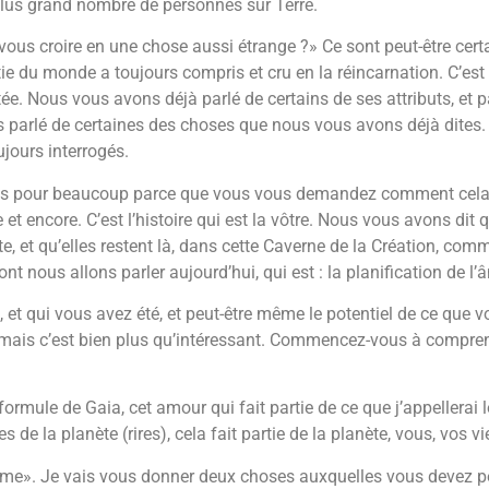
 plus grand nombre de personnes sur Terre.
vous croire en une chose aussi étrange ?» Ce sont peut-être cert
ie du monde a toujours compris et cru en la réincarnation. C’es
ée. Nous vous avons déjà parlé de certains de ses attributs, et
s parlé de certaines des choses que nous vous avons déjà dites
ujours interrogés.
ntes pour beaucoup parce que vous vous demandez comment cela 
 et encore. C’est l’histoire qui est la vôtre. Nous vous avons d
ète, et qu’elles restent là, dans cette Caverne de la Création, c
dont nous allons parler aujourd’hui, qui est : la planification de l’
, et qui vous avez été, et peut-être même le potentiel de ce que vo
nt, mais c’est bien plus qu’intéressant. Commencez-vous à compre
formule de Gaia, cet amour qui fait partie de ce que j’appellerai 
de la planète (rires), cela fait partie de la planète, vous, vos vie
l’âme». Je vais vous donner deux choses auxquelles vous devez p