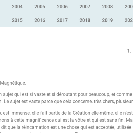
2004
2005
2006
2007
2008
200
2015
2016
2017
2018
2019
202
e Magnétique.
un sujet qui est si vaste et si déroutant pour beaucoup, et comme
on. Le sujet est vaste parce que cela concerne, très chers, plusieu
est immense, elle fait partie de la Création elle-même, elle n’e
ons à cette magnificence qui est la vôtre et qui est sans fin. Mai
it que la réincarnation est une chose qui est acceptée, utilisée m