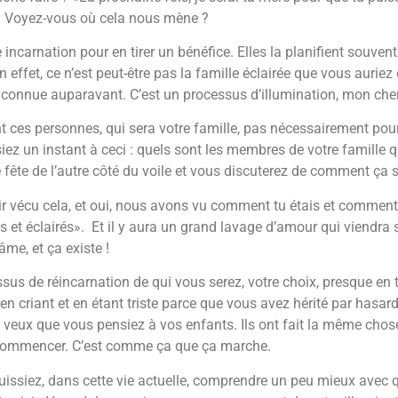
. Voyez-vous où cela nous mène ?
incarnation pour en tirer un bénéfice. Elles la planifient souvent
 effet, ce n’est peut-être pas la famille éclairée que vous aurie
s connue auparavant. C’est un processus d’illumination, mon cher
t ces personnes, qui sera votre famille, pas nécessairement pour 
ez un instant à ceci : quels sont les membres de votre famille qu
e fête de l’autre côté du voile et vous discuterez de comment ça s
oir vécu cela, et oui, nous avons vu comment tu étais et comment 
s et éclairés». Et il y aura un grand lavage d’amour qui viendra
âme, et ça existe !
ssus de réincarnation de qui vous serez, votre choix, presque en t
 en criant et en étant triste parce que vous avez hérité par hasar
je veux que vous pensiez à vos enfants. Ils ont fait la même cho
e commencer. C’est comme ça que ça marche.
puissiez, dans cette vie actuelle, comprendre un peu mieux avec 