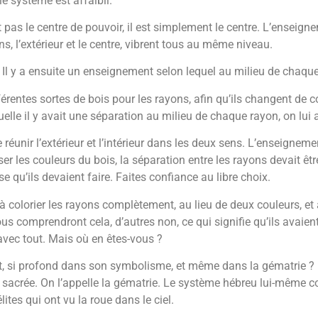
le système est affaibli.
est pas le centre de pouvoir, il est simplement le centre. L’ensei
ns, l’extérieur et le centre, vibrent tous au même niveau.
 Il y a ensuite un enseignement selon lequel au milieu de chaque 
férentes sortes de bois pour les rayons, afin qu’ils changent de 
elle il y avait une séparation au milieu de chaque rayon, on lui a
e réunir l’extérieur et l’intérieur dans les deux sens. L’enseignem
er les couleurs du bois, la séparation entre les rayons devait être
e qu’ils devaient faire. Faites confiance au libre choix.
à colorier les rayons complètement, au lieu de deux couleurs, et
vous comprendront cela, d’autres non, ce qui signifie qu’ils ava
n avec tout. Mais où en êtes-vous ?
, si profond dans son symbolisme, et même dans la gématrie ? 
sacrée. On l’appelle la gématrie. Le système hébreu lui-même co
ites qui ont vu la roue dans le ciel.