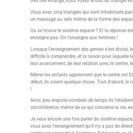
très très étrange, vous voyez le bas du triangle es
Vous avez cinq triangles qui sont inhabituels parce
un message au sein même de la forme des espac
Où se trouve le sixième espace ? Et la réponse est 
enseigne pas. On l’enseigne aux femmes !
Lorsque l’enseignement des genres s’est divisé, les
difficile à comprendre, et la raison pour laquelle
leur avancement, de leur relation avec le centre, 
Même les enfants apprennent que le centre est Dieu,
début, ils voient quelque chose. Tout d’abord, le ce
!
Ainsi, peu importe combien de temps ils l’étudien
circonférence, même de ce qui concerne la vie, est t
Je veux encore une fois parler du sixième espac
vous avez l’enseignement qu’il n’y a pas de direct