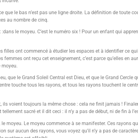
t incurvé.
 que le bas n’est pas une ligne droite. La définition de toute cou
es au nombre de cinq.
:dans le moyeu. C’est le numéro six ! Pour un enfant qui apprend l
 filles ont commencé à étudier les espaces et à identifier ce qui e
 les femmes ont reçu cet enseignement, c’est parce qu’elles en au
le moyeu.
 que le Grand Soleil Central est Dieu, et que le Grand Cercle qui l
ntre touche tous les rayons, et tous les rayons touchent le centre. 
t, ils voient toujours la même chose : cela ne finit jamais ! Fi
ellement sacré et il dit ceci : il n’y a pas de début, ni de fin à l’
e, le moyeu. Le moyeu commence à se manifester. Ces rayons qui 
ion sur aucun des rayons, vous voyez qu’il n’y a pas de caractère d