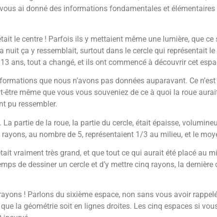
je vous ai donné des informations fondamentales et élémentaires
était le centre ! Parfois ils y mettaient même une lumière, que ce
La nuit ça y ressemblait, surtout dans le cercle qui représentait l
e 13 ans, tout a changé, et ils ont commencé à découvrir cet espa
ormations que nous n’avons pas données auparavant. Ce n’est p
-être même que vous vous souveniez de ce à quoi la roue aurait p
ent pu ressembler.
a partie de la roue, la partie du cercle, était épaisse, volumineu
Les rayons, au nombre de 5, représentaient 1/3 au milieu, et le moyeu
ait vraiment très grand, et que tout ce qui aurait été placé au mi
emps de dessiner un cercle et d’y mettre cinq rayons, la dernière 
 rayons ! Parlons du sixième espace, non sans vous avoir rappelé
e la géométrie soit en lignes droites. Les cinq espaces si vous 