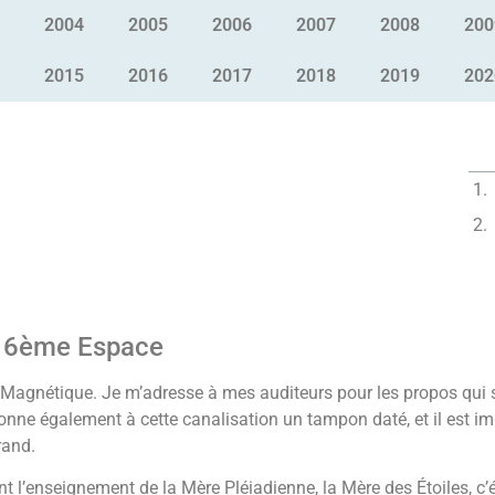
2004
2005
2006
2007
2008
200
2015
2016
2017
2018
2019
202
e 6ème Espace
ce Magnétique. Je m’adresse à mes auditeurs pour les propos qu
ne également à cette canalisation un tampon daté, et il est im
rand.
 l’enseignement de la Mère Pléiadienne, la Mère des Étoiles, c’é