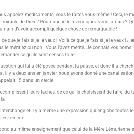
s appelez médicaments, vous le faites vous-même ! Ceci, le mo
n miracle de Dieu ? Pourquoi ne le revendiquez-vous jamais ? Qua
 l’humain d’avoir accompli quelque chose de remarquable !
 ce que je fais si je le veux ! Voilà ce que je fais si je le veux !»,
vous le méritiez ou non ! Vous l’avez mérité. Je connais vos nom
e demander ce qu’ils sont censés faire.
uestion qui lui a été posée pendant la pause, et donc il a cherc
urs ça. Il y a deux ans en janvier, nous avons donné une canalisat
appelait : 5 dans un cercle.
complissent leurs tâches, de ce qu’ils choisissent de faire, du typ
 la
’interchange et il y a même une expression qui englobe toutes les 
 est en eux.
respond au même enseignement que celui de la Mère Lémurienne et c