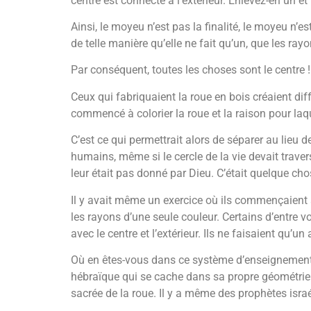
centre est connecté à l’extérieur. Enlevez-en un et 
Ainsi, le moyeu n’est pas la finalité, le moyeu n’
de telle manière qu’elle ne fait qu’un, que les rayo
Par conséquent, toutes les choses sont le centre !
Ceux qui fabriquaient la roue en bois créaient dif
commencé à colorier la roue et la raison pour laqu
C’est ce qui permettrait alors de séparer au lieu d
humains, même si le cercle de la vie devait travers
leur était pas donné par Dieu. C’était quelque chos
Il y avait même un exercice où ils commençaient 
les rayons d’une seule couleur. Certains d’entre 
avec le centre et l’extérieur. Ils ne faisaient qu’u
Où en êtes-vous dans ce système d’enseignement
hébraïque qui se cache dans sa propre géométrie 
sacrée de la roue. Il y a même des prophètes israél