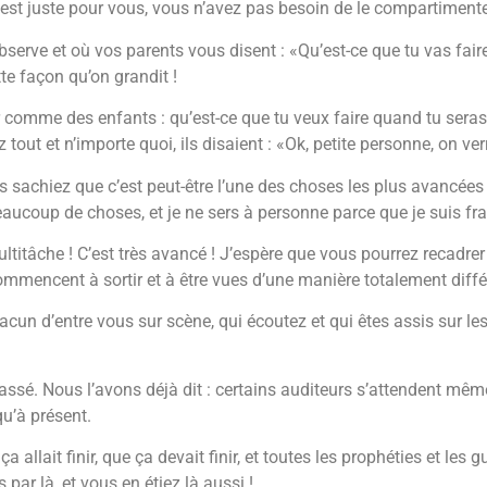
u, est juste pour vous, vous n’avez pas besoin de le compartimente
observe et où vos parents vous disent : «Qu’est-ce que tu vas fai
tte façon qu’on grandit !
r comme des enfants : qu’est-ce que tu veux faire quand tu sera
tout et n’importe quoi, ils disaient : «Ok, petite personne, on ver
ous sachiez que c’est peut-être l’une des choses les plus avancée
 beaucoup de choses, et je ne sers à personne parce que je suis f
titâche ! C’est très avancé ! J’espère que vous pourrez recadrer
mmencent à sortir et à être vues d’une manière totalement diffé
un d’entre vous sur scène, qui écoutez et qui êtes assis sur les
assé. Nous l’avons déjà dit : certains auditeurs s’attendent mêm
u’à présent.
 allait finir, que ça devait finir, et toutes les prophéties et les
 par là, et vous en étiez là aussi !