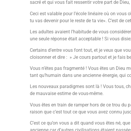
sacré et qui vous fait ressentir votre part de Die
Ceci est valable pour l’école linéaire où on vous 
tu vas devenir pour le reste de ta vie». C’est de ce
Les adultes avaient l’habitude de vous considére
une seule réponse était acceptable ! Si vous disiez 
Certains d’entre vous font tout, et je veux que v
cloisonner et dire : » Je cours partout et je fais
Vous n’êtes pas fragmenté ! Vous êtes un Dieu mul
tant qu’humain dans une ancienne énergie, qui co
Les nouveaux paradigmes sont là ! Vous tous, chac
de mauvaise estime de vous-même.
Vous êtes en train de ramper hors de ce trou du p
raison que c’est tout ce que vous avez connu jusq
C’est ce qu’on vous a dit quand vous êtes né, que ça
ancienne car d’autres civilisations étaient passées