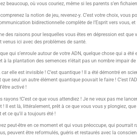
z beaucoup, où vous couriez, même si les parents s’en fichaient.
 comprenez la notion de jeu, revenez-y. C’est votre choix, vous p
mmunication bidirectionnelle complète de l’Esprit vers vous, et d
 l’une des raisons pour lesquelles vous êtes en dépression est que
nt venus ici avec des problèmes de santé.
que qui s’enroule autour de votre ADN, quelque chose qui a été 
 et à la plantation des semences n’était pas un nombre impair
car elle est invisible ! C’est quantique ! Il a été démontré en sci
ue seul un autre élément quantique pouvait le faire ! C’est l’ADN !
’être activé !
les rayons !C’est ce que vous attendiez ! Je ne veux pas me lancer
prêt ! Il est là, littéralement, prêt à ce que vous vous y plongiez,
et ce qu’il a toujours été !
vez peut-être en ce moment et qui vous préoccupe, qui pourrait ra
us, peuvent être reformulés, guéris et restaurés avec la conscie