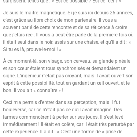
surgissent, telles que : « Est-ce possible ? Est-ce réel ? »
Je suis le maître magnétique. Si je suis ici depuis 26 années,
c’est grâce au libre choix de mon partenaire. Il vous a
souvent parlé de cette rencontre et de sa réticence à croire
que j’étais réel. Il vous a peut-être parlé de la première fois où
il était seul dans le noir, assis sur une chaise, et qu’il a dit : «
Si tu es là, prouve-le-moi ! »
À ce moment-là, son visage, son cerveau, sa glande pinéale
et son cœur étaient tous synchronisés et demandaient un
signe. L’ingénieur n’était pas croyant, mais il avait ouvert son
esprit à cette possibilité, tout en gardant un œil ouvert, et le
bon. Il voulait « connaître » !
Ceci m’a permis d’entrer dans sa perception, mais il fut
bouleversé, car ce n’était pas ce qu’il avait imaginé. Des
larmes commencèrent à perler sur ses joues. Il s’est levé
immédiatement ! Il était en colère, car il était très perturbé par
cette expérience. Il a dit : « C’est une forme de « prise de